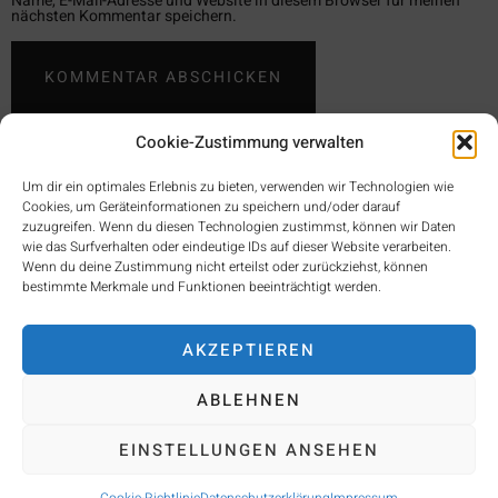
Name, E-Mail-Adresse und Website in diesem Browser für meinen
nächsten Kommentar speichern.
Cookie-Zustimmung verwalten
Um dir ein optimales Erlebnis zu bieten, verwenden wir Technologien wie
Cookies, um Geräteinformationen zu speichern und/oder darauf
zuzugreifen. Wenn du diesen Technologien zustimmst, können wir Daten
wie das Surfverhalten oder eindeutige IDs auf dieser Website verarbeiten.
Wenn du deine Zustimmung nicht erteilst oder zurückziehst, können
bestimmte Merkmale und Funktionen beeinträchtigt werden.
ÜBER UNS
BLOG
KONTAKT
AKZEPTIEREN
ABLEHNEN
IMPRESSUM
EINSTELLUNGEN ANSEHEN
©2022 Trio Aurea. All Right Reserved