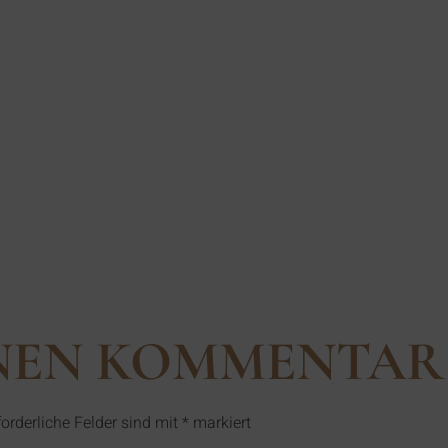
_571883471399
INEN KOMMENTAR
forderliche Felder sind mit
*
markiert