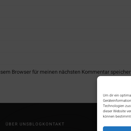
iesem Browser für meinen nächsten Kommentar speicher
Um dir ein optima
Geräteinformation
Technologien zust
dieser Website ve
können bestimmte
ÜBER UNS
BLOG
KONTAKT