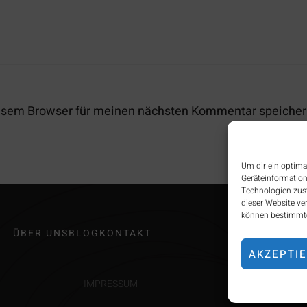
iesem Browser für meinen nächsten Kommentar speicher
Um dir ein optima
Geräteinformation
Technologien zust
dieser Website ve
können bestimmte
ÜBER UNS
BLOG
KONTAKT
AKZEPTI
IMPRESSUM