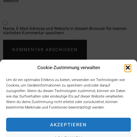
Website
Name, E-Mail-Adresse und Website in diesem Browser für meinen
nächsten Kommentar speichern.
Cookie-Zustimmung verwalten
Um dir ein optimales Erlebnis zu bieten, verwenden wir Technologien wie
Cookies, um Geräteinformationen zu speichern und/oder darauf
zuzugreifen. Wenn du diesen Technologien zustimmst, können wir Daten
wie das Surfverhalten oder eindeutige IDs auf dieser Website verarbeiten.
Wenn du deine Zustimmung nicht erteilst oder zurückziehst, können
bestimmte Merkmale und Funktionen beeinträchtigt werden.
ÜBER UNS
BLOG
KONTAKT
AKZEPTIEREN